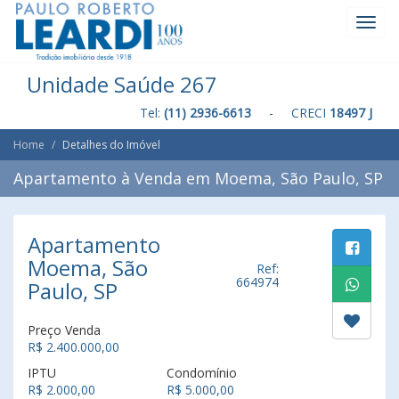
Toggl
Navig
Unidade Saúde 267
Tel:
(11) 2936-6613
- CRECI
18497 J
Home
Detalhes do Imóvel
Apartamento à Venda em Moema, São Paulo, SP
Apartamento
Moema, São
Ref:
664974
Paulo, SP
Preço Venda
R$ 2.400.000,00
IPTU
Condomínio
R$ 2.000,00
R$ 5.000,00