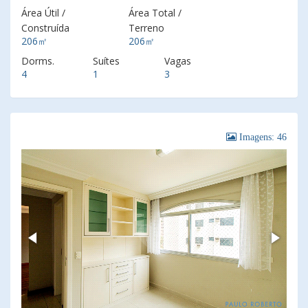
Área Útil /
Área Total /
Construída
Terreno
206㎡
206㎡
Dorms.
Suítes
Vagas
4
1
3
Imagens: 46