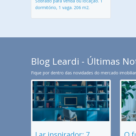
Sobrado para venda ou locação. 1
dormitório, 1 vaga. 206 m2.
Blog Leardi - Últimas No
Fique por dentro das novidades do mercado imobiliari
Lar inspirador: 7
O f