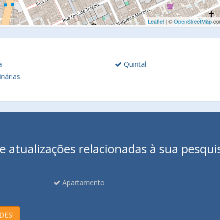
Leaflet
| ©
OpenStreetMap
con
a
Quintal
nárias
 atualizações relacionadas à sua pesqui
Apartamento
DES!