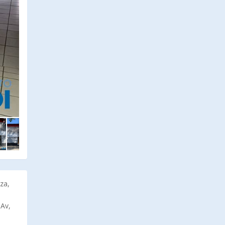
za,
 Av,