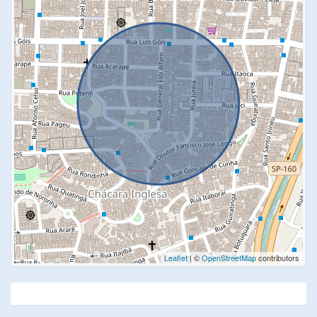
Leaflet
| ©
OpenStreetMap
contributors