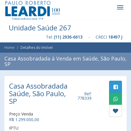
Toggl
Navig
Unidade Saúde 267
Tel:
(11) 2936-6613
- CRECI
18497 J
Home
Detalhes do Imóvel
Casa Assobradada à Venda em Saúde, São Paulo,
SP
Casa Assobradada
Saúde, São Paulo,
Ref:
778339
SP
Preço Venda
R$ 1.299.000,00
IPTU